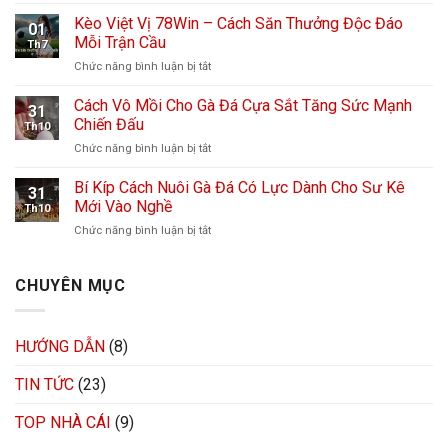
Kèo
Lối
Hiệp
Kèo Việt Vị 78Win – Cách Săn Thưởng Độc Đáo
Chơi
01
Phụ
Dễ
Mỗi Trận Cầu
Th7
–
Dàng,
Chức năng bình luận bị tắt
ở
Bùng
Cơ
Kèo
Nổ
Hội
Việt
Cách Vô Mồi Cho Gà Đá Cựa Sắt Tăng Sức Mạnh
Cảm
Thắng
31
Vị
Xúc,
Chiến Đấu
Cao
Th10
78Win
Dễ
Chức năng bình luận bị tắt
ở
–
Thắng
Cách
Cách
Đậm
Vô
Bí Kíp Cách Nuôi Gà Đá Có Lực Dành Cho Sư Kê
Săn
Tại
31
Mồi
Thưởng
Mới Vào Nghề
78Win
Th10
Cho
Độc
Chức năng bình luận bị tắt
ở
Gà
Đáo
Bí
Đá
Mỗi
Kíp
Cựa
Trận
Cách
CHUYÊN MỤC
Sắt
Cầu
Nuôi
Tăng
Gà
Sức
Đá
Mạnh
HƯỚNG DẪN
(8)
Có
Chiến
Lực
Đấu
TIN TỨC
(23)
Dành
Cho
Sư
TOP NHÀ CÁI
(9)
Kê