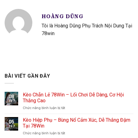
HOÀNG DŨNG
Tôi là Hoàng Dũng Phụ Trách Nội Dung Tại
78win
BÀI VIẾT GẦN ĐÂY
Kèo Chẵn Lẻ 78Win – Lối Chơi Dễ Dàng, Cơ Hội
08
Thắng Cao
Th7
Chức năng bình luận bị tắt
ở
Kèo
Chẵn
Kèo Hiệp Phụ – Bùng Nổ Cảm Xúc, Dễ Thắng Đậm
05
Lẻ
Tại 78Win
Th7
78Win
Chức năng bình luận bị tắt
ở
–