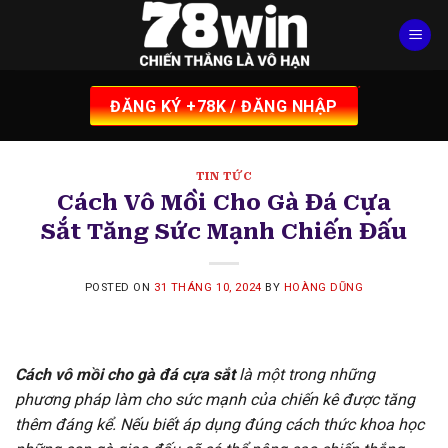
Skip
to
content
ĐĂNG KÝ +78K / ĐĂNG NHẬP
TIN TỨC
Cách Vô Mồi Cho Gà Đá Cựa
Sắt Tăng Sức Mạnh Chiến Đấu
POSTED ON
31 THÁNG 10, 2024
BY
HOÀNG DŨNG
Cách vô mồi cho gà đá cựa sắt
là một trong những
phương pháp làm cho sức mạnh của chiến kê được tăng
thêm đáng kể. Nếu biết áp dụng đúng cách thức khoa học