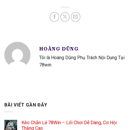
HOÀNG DŨNG
Tôi là Hoàng Dũng Phụ Trách Nội Dung Tại
78win
BÀI VIẾT GẦN ĐÂY
Kèo Chẵn Lẻ 78Win – Lối Chơi Dễ Dàng, Cơ Hội
08
Thắng Cao
Th7