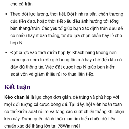
cho cả trận.
Theo dõi lực lượng, thời tiết: Đội hình ra sân, chấn thương
của tiền đạo, hoặc thời tiết xấu đều ảnh hưởng tới tổng
bàn thắng/trận. Các yếu tố giúp bạn xác định trận đấu sẽ
có nhiều hay ít bàn thắng, từ đó lựa chọn chẵn hay lẻ cho
hợp lý.
Đặt cược vào thời điểm hợp lý: Khách hàng không nên
cược quá sớm trước giờ bóng lăn mà hãy chờ đến khi có
đầy đủ thông tin. Việc đặt cược hợp lý giúp bạn kiểm
soát vốn và giảm thiểu rủi ro thua liên tiếp.
Kết luận
Kèo chẵn lẻ
là lựa chọn đơn giản, dễ trúng và phù hợp với
mọi đối tượng cá cược bóng đá. Tại đây, hội viên hoàn toàn
có thể kiểm soát rủi ro và tăng xác suất chiến thắng khi chọn
kèo này. Đừng quên dành thời gian tìm hiểu nhiều dữ liệu
chuẩn xác để thắng lớn tại 78Win nhé!