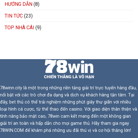
Mạnh
HƯỚNG DẪN
(8)
Có
Chiến
Lực
Đấu
TIN TỨC
(23)
Dành
Cho
Sư
TOP NHÀ CÁI
(9)
Kê
Mới
Vào
Nghề
78winn.city
là một trong những nền tảng giải trí trực tuyến hàng đầu,
nổi bật với các trò chơi đa dạng và dịch vụ khách hàng tận tâm. Tại
đây, bet thủ có thể trải nghiệm những phút giây thư giãn với nhiều
loại hình cá cược, từ thể thao đến casino. Với giao diện thân thiện và
tính năng bảo mật cao, 78win cam kết mang đến một không gian
giải trí an toàn và hấp dẫn cho mọi game thủ. Hãy tham gia ngay
78WIN.COM
để khám phá những ưu đãi thú vị và cơ hội thắng lớn!