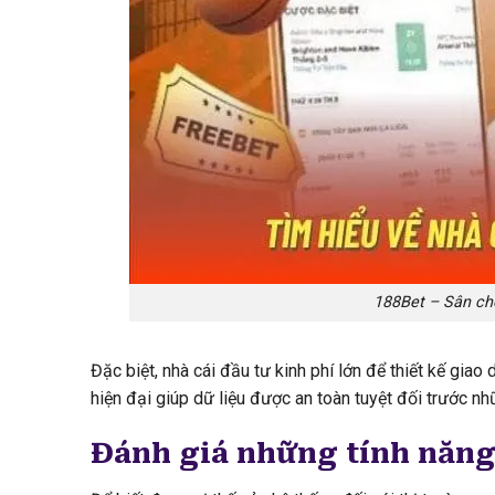
188Bet – Sân chơ
Đặc biệt, nhà cái đầu tư kinh phí lớn để thiết kế gia
hiện đại giúp dữ liệu được an toàn tuyệt đối trước n
Đánh giá những tính năng 