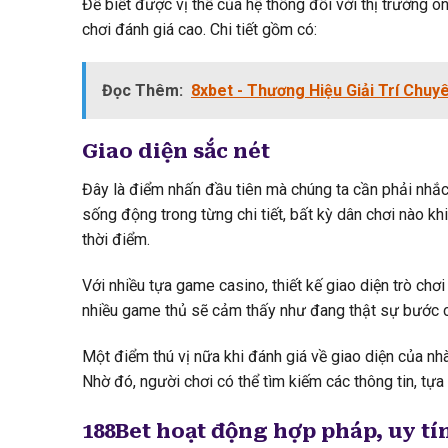
Để biết được vị thế của hệ thống đối với thị trường o
chơi đánh giá cao. Chi tiết gồm có:
Đọc Thêm:
8xbet - Thương Hiệu Giải Trí Chu
Giao diện sắc nét
Đây là điểm nhấn đầu tiên mà chúng ta cần phải nhắc 
sống động trong từng chi tiết, bất kỳ dân chơi nào kh
thời điểm.
Với nhiều tựa game casino, thiết kế giao diện trò chơi
nhiều game thủ sẽ cảm thấy như đang thật sự bước c
Một điểm thú vị nữa khi đánh giá về giao diện của nh
Nhờ đó, người chơi có thể tìm kiếm các thông tin, t
188Bet
hoạt động hợp pháp, uy tí