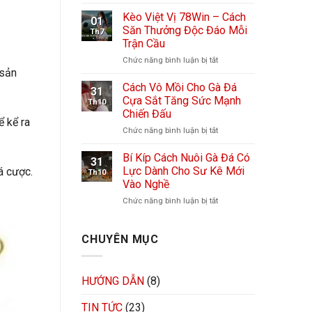
Kèo
Chơi
Hiệp
Dễ
Kèo Việt Vị 78Win – Cách
01
Phụ
Dàng,
Săn Thưởng Độc Đáo Mỗi
Th7
–
Cơ
Trận Cầu
Bùng
Hội
Chức năng bình luận bị tắt
ở
Nổ
Thắng
 sản
Kèo
Cảm
Cao
Việt
Xúc,
Cách Vô Mồi Cho Gà Đá
31
Vị
Dễ
Cựa Sắt Tăng Sức Mạnh
Th10
78Win
Thắng
Chiến Đấu
–
Đậm
ể kể ra
Chức năng bình luận bị tắt
ở
Cách
Tại
Cách
Săn
78Win
Vô
Thưởng
Bí Kíp Cách Nuôi Gà Đá Có
31
Mồi
Độc
Lực Dành Cho Sư Kê Mới
á cược.
Th10
Cho
Đáo
Vào Nghề
Gà
Mỗi
Chức năng bình luận bị tắt
ở
Đá
Trận
Bí
Cựa
Cầu
Kíp
Sắt
Cách
CHUYÊN MỤC
Tăng
Nuôi
Sức
Gà
Mạnh
Đá
Chiến
HƯỚNG DẪN
(8)
Có
Đấu
Lực
TIN TỨC
(23)
Dành