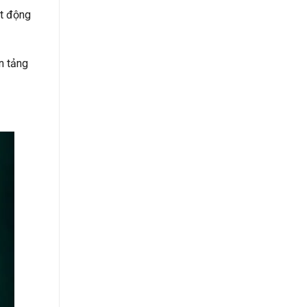
ạt động
n tảng