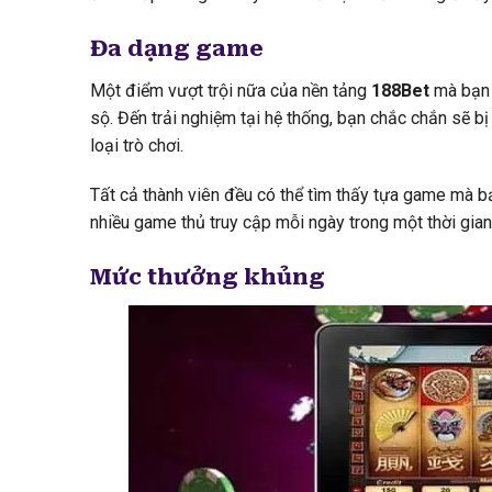
Đa dạng game
Một điểm vượt trội nữa của nền tảng
188Bet
mà bạn c
sộ. Đến trải nghiệm tại hệ thống, bạn chắc chắn sẽ b
loại trò chơi.
Tất cả thành viên đều có thể tìm thấy tựa game mà bả
nhiều game thủ truy cập mỗi ngày trong một thời gian 
Mức thưởng khủng