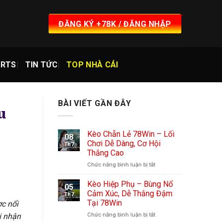
ĐĂNG KÝ +78K / ĐĂNG NHẬP
ORTS
TIN TỨC
TOP NHÀ CÁI
BÀI VIẾT GẦN ĐÂY
u
Kèo Chẵn Lẻ 78Win – Lối
08
Chơi Dễ Dàng, Cơ Hội
Th7
Thắng Cao
Chức năng bình luận bị tắt
ở
Kèo
Chẵn
Kèo Hiệp Phụ – Bùng Nổ
05
Lẻ
Cảm Xúc, Dễ Thắng Đậm
Th7
78Win
Tại 78Win
c nổi
–
Chức năng bình luận bị tắt
ở
i nhận
Lối