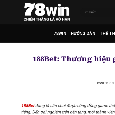
Skip
to
content
78WIN
HƯỚNG DẪN
THỂ T
188Bet: Thương hiệu g
POSTED ON
188Bet
đang là sân chơi được cộng đồng game thủ đ
tiếng. Đến trải nghiệm trên nền tảng, mỗi thành viê