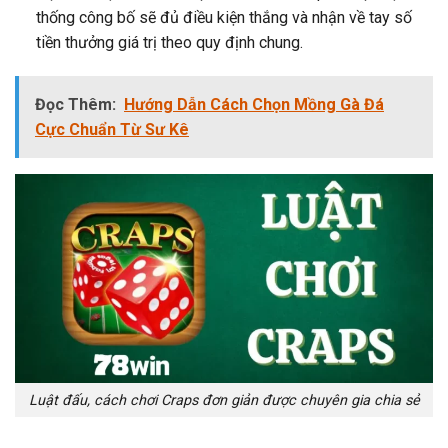
thống công bố sẽ đủ điều kiện thắng và nhận về tay số
tiền thưởng giá trị theo quy định chung.
Đọc Thêm:
Hướng Dẫn Cách Chọn Mồng Gà Đá
Cực Chuẩn Từ Sư Kê
Luật đấu, cách chơi Craps đơn giản được chuyên gia chia sẻ