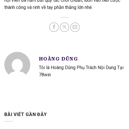
hội viên đã nắm bắt quy tắc chơi chuẩn, luôn vào tiền cược
thành công và rinh về tay phần thắng lớn nhé.
HOÀNG DŨNG
Tôi là Hoàng Dũng Phụ Trách Nội Dung Tại
78win
BÀI VIẾT GẦN ĐÂY