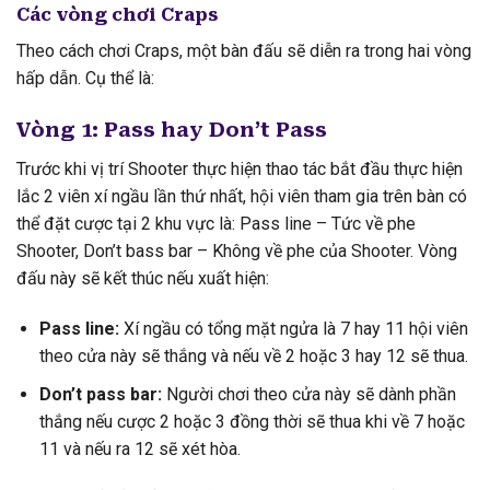
Các vòng chơi Craps
Theo cách chơi Craps, một bàn đấu sẽ diễn ra trong hai vòng
hấp dẫn. Cụ thể là:
Vòng 1: Pass hay Don’t Pass
Trước khi vị trí Shooter thực hiện thao tác bắt đầu thực hiện
lắc 2 viên xí ngầu lần thứ nhất, hội viên tham gia trên bàn có
thể đặt cược tại 2 khu vực là: Pass line – Tức về phe
Shooter, Don’t bass bar – Không về phe của Shooter. Vòng
đấu này sẽ kết thúc nếu xuất hiện:
Pass line:
Xí ngầu có tổng mặt ngửa là 7 hay 11 hội viên
theo cửa này sẽ thắng và nếu về 2 hoặc 3 hay 12 sẽ thua.
Don’t pass bar:
Người chơi theo cửa này sẽ dành phần
thắng nếu cược 2 hoặc 3 đồng thời sẽ thua khi về 7 hoặc
11 và nếu ra 12 sẽ xét hòa.