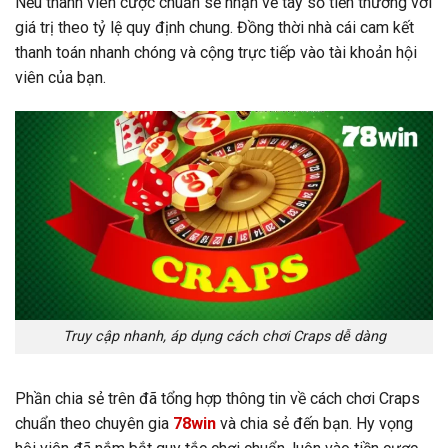
Nếu thành viên cược chuẩn sẽ nhận về tay số tiền thưởng với
giá trị theo tỷ lệ quy định chung. Đồng thời nhà cái cam kết
thanh toán nhanh chóng và cộng trực tiếp vào tài khoản hội
viên của bạn.
Truy cập nhanh, áp dụng cách chơi Craps dễ dàng
Phần chia sẻ trên đã tổng hợp thông tin về cách chơi Craps
chuẩn theo chuyên gia
78win
và chia sẻ đến bạn. Hy vọng