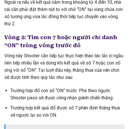
Ngoài ra nếu về kết quả nằm trong khoảng từ 4 đến 10, nhà
cái cần phải đặt thêm nút to với chữ “ON” tại vùng chứa con
số tương ứng vừa lắc đồng thời tiếp tục chuyển vào vòng
thứ 2.
Vòng 2: Tìm con 7 hoặc người chỉ danh
“ON” tròng vòng trước đó
Vòng này Shooter cần tiếp tục thực hiện thao tác lắc xí ngầu
liên tiếp nhiều lần và dừng khi kết quả về số 7 hoặc con số
ứng với số “ON”. Tại lượt đấu này, thắng thua của ván chơi
sẽ được tính theo quy tắc như sau:
Trường hợp đổ con số “ON” trước: Phe theo người
Shooter pass sẽ được công nhận giành chiến thắng.
Trường hợp kết quả đổ được số 7 phân định thắng thua
sẽ ngược lại so với ON.