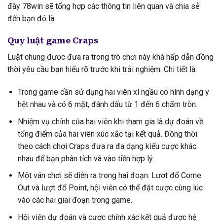
đây 78win sẽ tổng hợp các thông tin liên quan và chia sẻ
đến bạn đó là:
Quy luật game Craps
Luật chung được đưa ra trong trò chơi này khá hấp dẫn đồng
thời yêu cầu bạn hiểu rõ trước khi trải nghiệm. Chi tiết là:
Trong game cần sử dụng hai viên xí ngầu có hình dạng y
hệt nhau và có 6 mặt, đánh dấu từ 1 đến 6 chấm tròn.
Nhiệm vụ chính của hai viên khi tham gia là dự đoán về
tổng điểm của hai viên xúc xắc tại kết quả. Đồng thời
theo cách chơi Craps đưa ra đa dạng kiểu cược khác
nhau để bạn phân tích và vào tiền hợp lý.
Một ván chơi sẽ diễn ra trong hai đoạn: Lượt đổ Come
Out và lượt đổ Point, hội viên có thể đặt cược cùng lúc
vào các hai giai đoạn trong game.
Hội viên dự đoán và cược chính xác kết quả được hệ